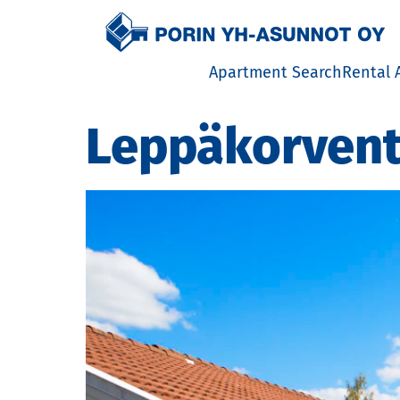
Etusivulle
Apartment Search
Rental 
Rental
Leppäkorventi
distric
Inform
Tenant
Priceli
House 
Except
situat