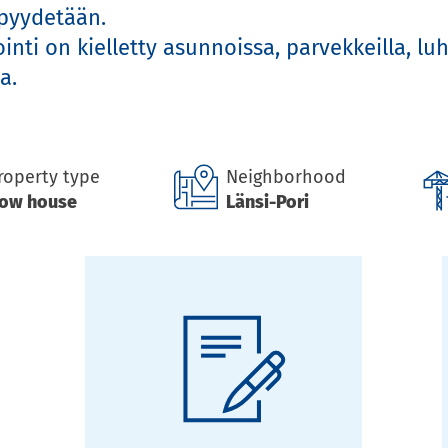
yydetään.

i on kielletty asunnoissa, parvekkeilla, luhti


roperty type
Neighborhood
ow house
Länsi-Pori