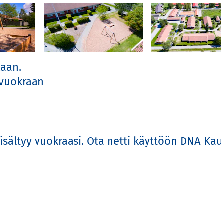
an.

uokraan

ältyy vuokraasi. Ota netti käyttöön DNA Kaupas