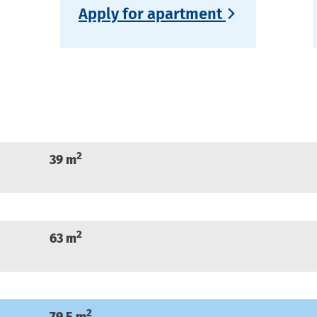
Apply for apartment
2
39
m
2
63
m
2
79.5
m