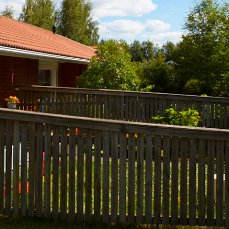
ating the lease
Student stories
ntly asked
ons