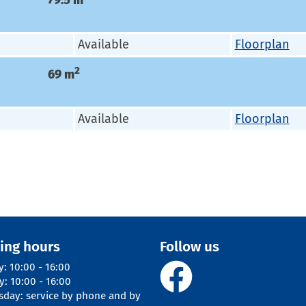
Available
Floorplan
2
69
m
Available
Floorplan
ing hours
Follow us
y
:
10:00 - 16:00
y
:
10:00 - 16:00
sday
:
service by phone and by