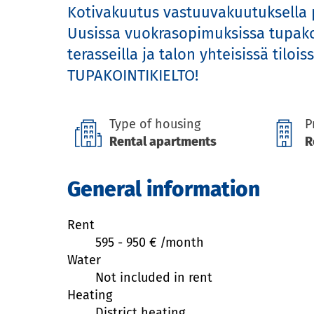
Kotivakuutus vastuuvakuutuksella p
Uusissa vuokrasopimuksissa tupakoint
terasseilla ja talon yhteisissä tiloissa.
TUPAKOINTIKIELTO!
Type of housing
P
Rental apartments
R
General information
Rent
595
-
950
€ /
month
Water
Not included in rent
Heating
District heating