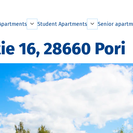
Apartments
Student Apartments
Senior apartm
 apartments by
Information on living
Information o
e 16, 28660 Pori
t
Tenant information
Tenant infor
ation on living
Student City Pori
Pricelist
 information
Pricelist
House Rules
st
House Rules
Exceptional
Rules
situations
Exceptional
ional
situations
Terminating 
ions
Terminating the lease
Homes for th