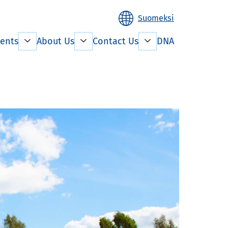
Suomeksi
ents
About Us
Contact Us
DNA
n living
Facility management
Rent payment
mation
Property
development
the lease
e Aged