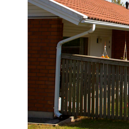
Termin
Freque
questi