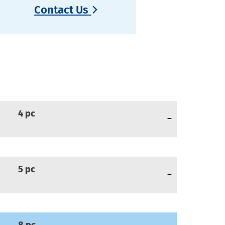
Contact Us
4
pc
5
pc
8
pc