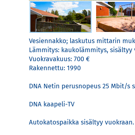
Valitse kuva
Vesiennakko; laskutus mittarin muka
Lämmitys: kaukolämmitys, sisältyy v
Vuokravakuus: 700 €

Rakennettu: 1990

DNA Netin perusnopeus 25 Mbit/s sis
DNA kaapeli-TV

Autokatospaikka sisältyy vuokraan.
