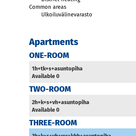
Common areas
Ulkoiluvälinevarasto
Apartments
ONE-ROOM
1h+tk+s+asuntopiha
Available
0
TWO-ROOM
2h+k+s+vh+asuntopiha
Available
0
THREE-ROOM
3h+k+s+vh+wc+khh+asuntopiha