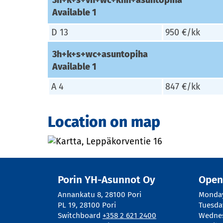
Available
1
D 13
950 €/kk
3h+k+s+wc+asuntopiha
Available
1
A 4
847 €/kk
Location on map
Porin YH-Asunnot Oy
Open
Annankatu 8
,
28100
Pori
Monda
PL 19
,
28100
Pori
Tuesda
Switchboard
+358 2 621 2400
Wedne