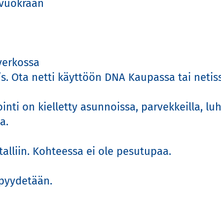
uokraan

erkossa

s. Ota netti käyttöön DNA Kaupassa tai netissä
i on kielletty asunnoissa, parvekkeilla, luhti


liin. Kohteessa ei ole pesutupaa.

ydetään.
