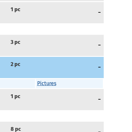
1
pc
3
pc
2
pc
Pictures
1
pc
8
pc