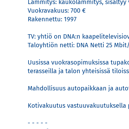
Lämmitys: kaukolämmitys, sisältyy v
Vuokravakuus: 700 €

Rakennettu: 1997

TV: yhtiö on DNA:n kaapelitelevisiov
Taloyhtiön netti: DNA Netti 25 Mbit/
Uusissa vuokrasopimuksissa tupakoint
terasseilla ja talon yhteisissä tiloissa.
Mahdollisuus autopaikkaan ja autotal
Kotivakuutus vastuuvakuutuksella py
- - - - - 
