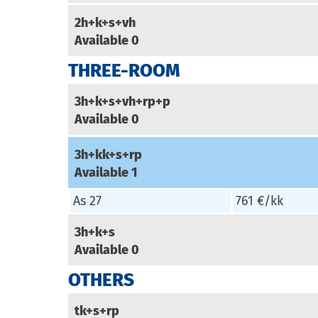
2h+k+s+vh
Available
0
THREE-ROOM
3h+k+s+vh+rp+p
Available
0
3h+kk+s+rp
Available
1
As 27
761 €/kk
3h+k+s
Available
0
OTHERS
tk+s+rp