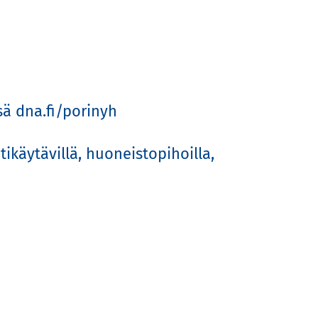
 dna.fi/porinyh

käytävillä, huoneistopihoilla, 