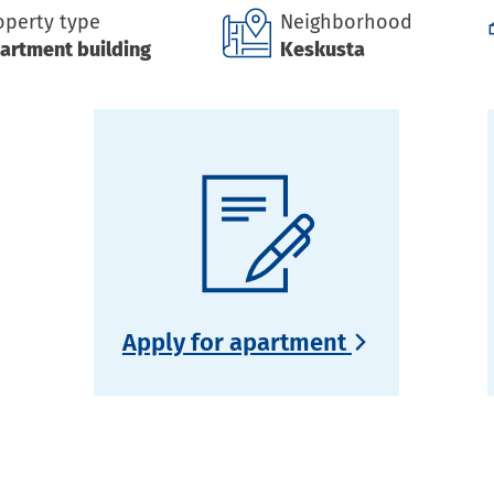
operty type
Neighborhood
artment building
Keskusta
Apply for apartment