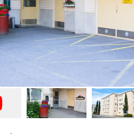
ating the lease
Student stories
ntly asked
ons