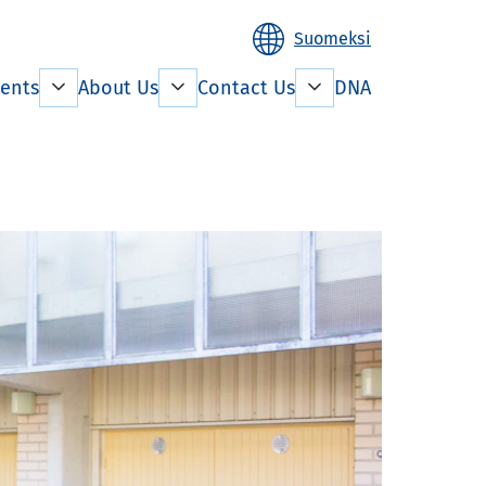
Suomeksi
ents
About Us
Contact Us
DNA
n living
Facility management
Rent payment
mation
Property
development
the lease
e Aged