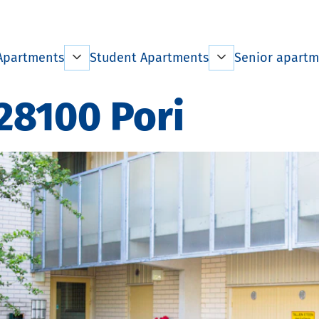
Apartments
Student Apartments
Senior apartm
 apartments by
Information on living
Information o
 28100 Pori
t
Tenant information
Tenant infor
ation on living
Student City Pori
Pricelist
 information
Pricelist
House Rules
st
House Rules
Exceptional
Rules
situations
Exceptional
ional
situations
Terminating 
ions
Terminating the lease
Homes for th