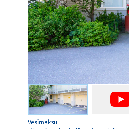
Termin
Freque
questi
Valitse kuva
Vesimaksu
