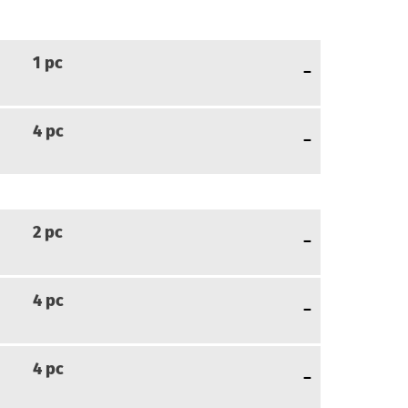
1
pc
4
pc
2
pc
4
pc
4
pc