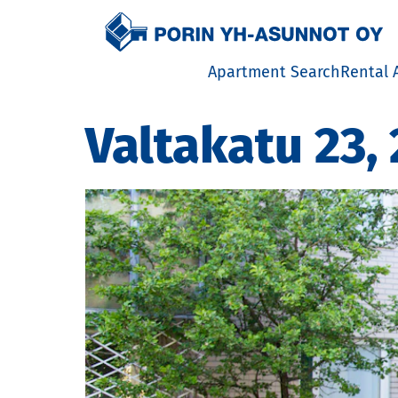
Etusivulle
Apartment Search
Rental 
Rental
Valtakatu 23,
distric
Inform
Tenant
Priceli
House 
Except
situat