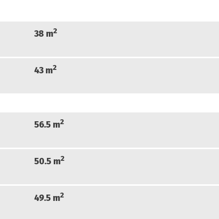
2
38
m
2
43
m
2
56.5
m
2
50.5
m
2
49.5
m