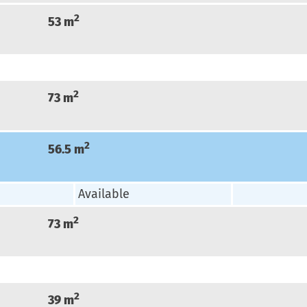
2
53
m
2
73
m
2
56.5
m
Available
2
73
m
2
39
m