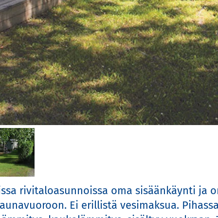
vissa rivitaloasunnoissa oma sisäänkäynti ja o
saunavuoroon. Ei erillistä vesimaksua. Pihas