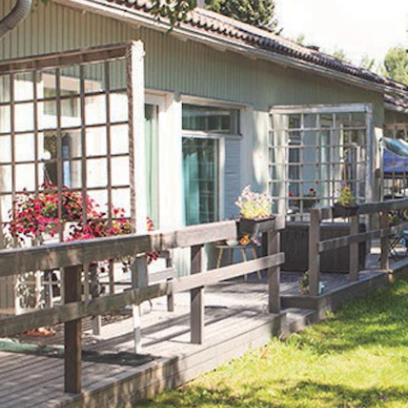
ating the lease
Student stories
ntly asked
ons