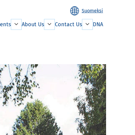
Suomeksi
ents
About Us
Contact Us
DNA
n living
Facility management
Rent payment
mation
Property
development
the lease
e Aged