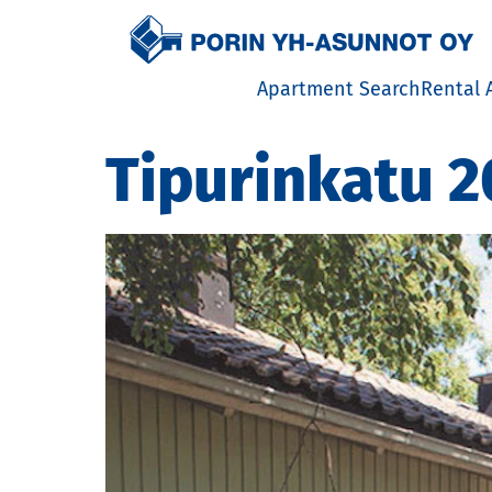
Etusivulle
Apartment Search
Rental 
Rental
Tipurinkatu 2
distric
Inform
Tenant
Priceli
House 
Except
situat