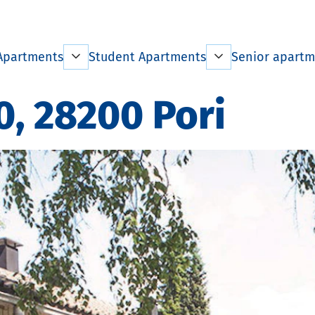
Apartments
Student Apartments
Senior apartm
 apartments by
Information on living
Information o
0, 28200 Pori
t
Tenant information
Tenant infor
ation on living
Student City Pori
Pricelist
 information
Pricelist
House Rules
st
House Rules
Exceptional
Rules
situations
Exceptional
ional
situations
Terminating 
ions
Terminating the lease
Homes for th