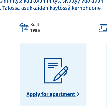
 Lämmitys: kaukolämmitys, sisältyy vuokraan. T
. Talossa asukkaiden käytössä kerhohuone
Built
1985
Apply for apartment