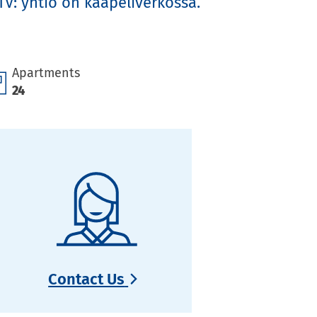
V: yhtiö on kaapeliverkossa. 
Apartments
24
Contact Us