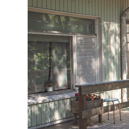
Termin
Freque
questi