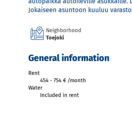
autopaikka autoileville asukkaille.
Jokaiseen asuntoon kuuluu varasto
Neighborhood
Toejoki
General information
Rent
454
-
754
€ /
month
Water
Included in rent