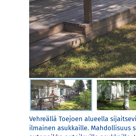
Valitse kuva
Vehreällä Toejoen alueella sijaitse
ilmainen asukkaille. Mahdollisuus 