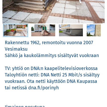
Valitse kuva
Rakennettu 1962, remontoitu vuonna 2007

Vesimaksu

Sähkö ja kaukolämmitys sisältyvät vuokraan

TV: yhtiö on DNA:n kaapelitelevisioverkossa

Taloyhtiön netti: DNA Netti 25 Mbit/s sisältyy 
vuokraan. Ota netti käyttöön DNA Kaupassa 
tai netissä dna.fi/porinyh
