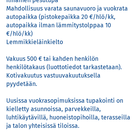
Ilmainen pesutupa

Mahdollisuus varata saunavuoro ja vuokrata 
autopaikka (pistokepaikka 20 €/hlö/kk, 
autopaikka ilman lämmitystolppaa 10 
€/hlö/kk)

Lemmikkieläinkielto

Vakuus 500 € tai kahden henkilön 
henkilötakaus (luottotiedot tarkastetaan).

Kotivakuutus vastuuvakuutuksella 
pyydetään.

Uusissa vuokrasopimuksissa tupakointi on 
kielletty asunnoissa, parvekkeilla, 
luhtikäytävillä, huoneistopihoilla, terasseilla 
ja talon yhteisissä tiloissa.
