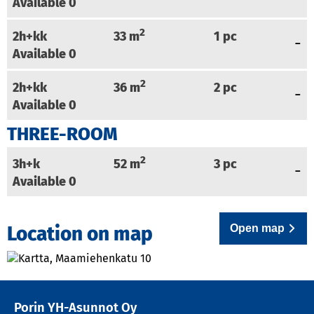
Available
0
2
2h+kk
33
m
1
pc
Available
0
2
2h+kk
36
m
2
pc
Available
0
THREE-ROOM
2
3h+k
52
m
3
pc
Available
0
Open map
Location on map
Porin YH-Asunnot Oy