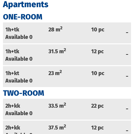
Apartments
ONE-ROOM
2
1h+tk
28
m
10
pc
Available
0
2
1h+tk
31.5
m
12
pc
Available
0
2
1h+kt
23
m
10
pc
Available
0
TWO-ROOM
2
2h+kk
33.5
m
22
pc
Available
0
2
2h+kk
37.5
m
12
pc