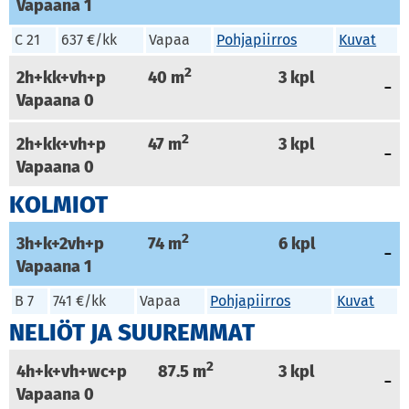
Vapaana
1
C 21
637 €/kk
Vapaa
Pohjapiirros
Kuvat
2
2h+kk+vh+p
40
m
3
kpl
Vapaana
0
2
2h+kk+vh+p
47
m
3
kpl
Vapaana
0
KOLMIOT
2
3h+k+2vh+p
74
m
6
kpl
Vapaana
1
B 7
741 €/kk
Vapaa
Pohjapiirros
Kuvat
NELIÖT JA SUUREMMAT
2
4h+k+vh+wc+p
87.5
m
3
kpl
Vapaana
0