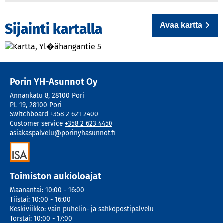
Avaa kartta
Sijainti kartalla
Porin YH-Asunnot Oy
Annankatu 8
,
28100
Pori
PL 19
,
28100
Pori
Switchboard
+358 2 621 2400
Customer service
+358 2 623 4450
asiakaspalvelu@porinyhasunnot.fi
Toimiston aukioloajat
Maanantai
:
10:00 - 16:00
Tiistai
:
10:00 - 16:00
Keskiviikko
:
vain puhelin- ja sähköpostipalvelu
Torstai
:
10:00 - 17:00