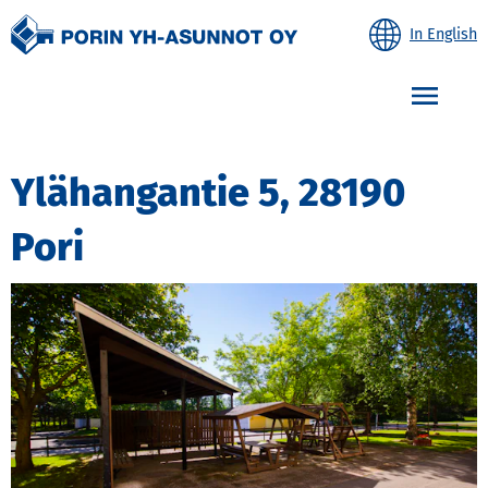
In English
Etusivulle
Avaa
Ylähangantie 5, 28190
Pori