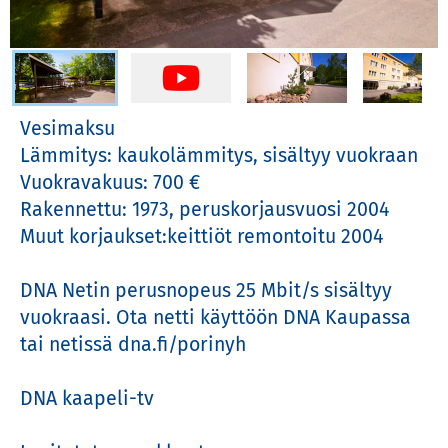
Valitse kuva
Vesimaksu

Lämmitys: kaukolämmitys, sisältyy vuokraan

Vuokravakuus: 700 €

Rakennettu: 1973, peruskorjausvuosi 2004

Muut korjaukset:keittiöt remontoitu 2004

DNA Netin perusnopeus 25 Mbit/s sisältyy 
vuokraasi. Ota netti käyttöön DNA Kaupassa 
tai netissä dna.fi/porinyh

DNA kaapeli-tv
