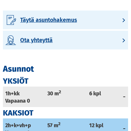
Täytä asuntohakemus
Ota yhteyttä
Asunnot
YKSIÖT
2
1h+kk
30
m
6
kpl
Vapaana
0
KAKSIOT
2
2h+k+vh+p
57
m
12
kpl