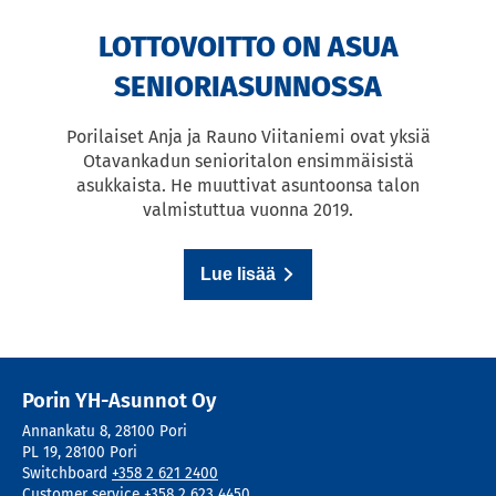
LOTTOVOITTO ON ASUA
SENIORIASUNNOSSA
Porilaiset Anja ja Rauno Viitaniemi ovat yksiä
Otavankadun senioritalon ensimmäisistä
asukkaista. He muuttivat asuntoonsa talon
valmistuttua vuonna 2019.
Lue lisää
Porin YH-Asunnot Oy
Annankatu 8
,
28100
Pori
PL 19
,
28100
Pori
Switchboard
+358 2 621 2400
Customer service
+358 2 623 4450