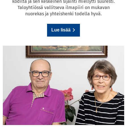
kodilta ja sen keskeinen sijainti miellytti suuresti.
Taloyhtiössä vallitseva ilmapiiri on mukavan
nuorekas ja yhteishenki todella hyvä.
Lue lisää