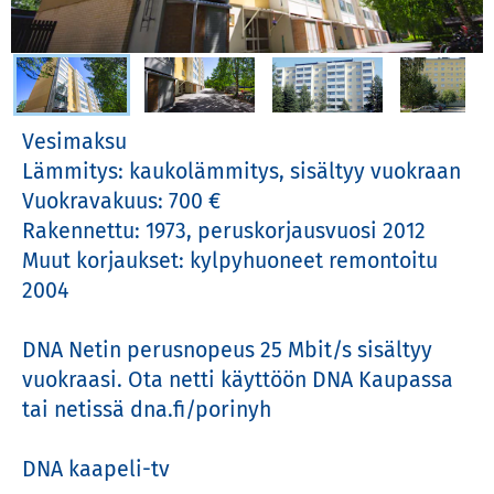
Valitse kuva
Vesimaksu

Lämmitys: kaukolämmitys, sisältyy vuokraan

Vuokravakuus: 700 €

Rakennettu: 1973, peruskorjausvuosi 2012

Muut korjaukset: kylpyhuoneet remontoitu 
2004

DNA Netin perusnopeus 25 Mbit/s sisältyy 
vuokraasi. Ota netti käyttöön DNA Kaupassa 
tai netissä dna.fi/porinyh

DNA kaapeli-tv
