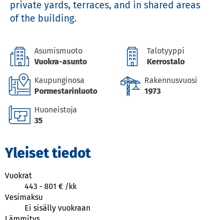
private yards, terraces, and in shared areas 
of the building.
Asumismuoto
Talotyyppi
Vuokra-asunto
Kerrostalo
Kaupunginosa
Rakennusvuosi
Pormestarinluoto
1973
Huoneistoja
35
Yleiset tiedot
Vuokrat
443
-
801
€ /
kk
Vesimaksu
Ei sisälly vuokraan
Lämmitys