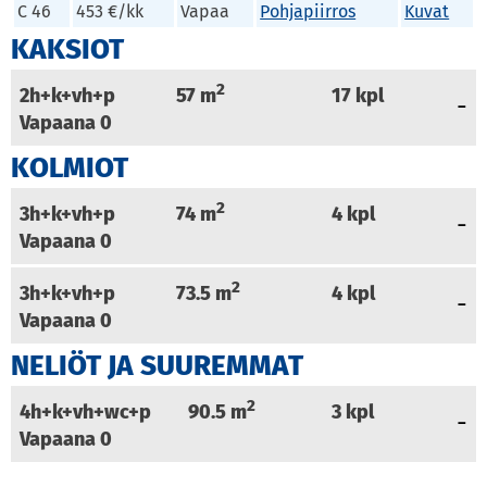
C 46
453 €/kk
Vapaa
Pohjapiirros
Kuvat
KAKSIOT
2
2h+k+vh+p
57
m
17
kpl
Vapaana
0
KOLMIOT
2
3h+k+vh+p
74
m
4
kpl
Vapaana
0
2
3h+k+vh+p
73.5
m
4
kpl
Vapaana
0
NELIÖT JA SUUREMMAT
2
4h+k+vh+wc+p
90.5
m
3
kpl
Vapaana
0