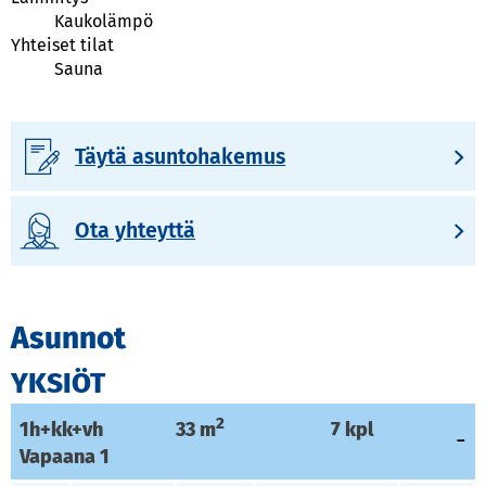
Kaukolämpö
Yhteiset tilat
Sauna
Täytä asuntohakemus
Ota yhteyttä
Asunnot
YKSIÖT
2
1h+kk+vh
33
m
7
kpl
Vapaana
1