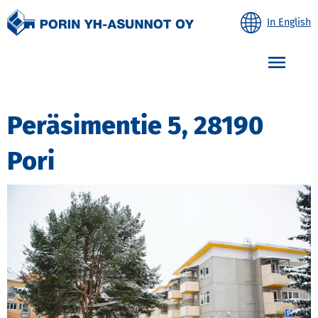
In English
Etusivulle
Avaa
Peräsimentie 5, 28190
Pori