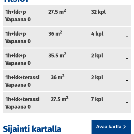
2
1h+kk+p
27.5
m
32
kpl
Vapaana
0
2
1h+kk+p
36
m
4
kpl
Vapaana
0
2
1h+kk+p
35.5
m
2
kpl
Vapaana
0
2
1h+kk+terassi
36
m
2
kpl
Vapaana
0
2
1h+kk+terassi
27.5
m
7
kpl
Vapaana
0
Avaa kartta
Sijainti kartalla