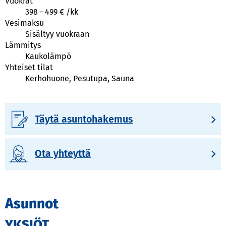
Vuokrat
398
-
499
€ /
kk
Vesimaksu
Sisältyy vuokraan
Lämmitys
Kaukolämpö
Yhteiset tilat
Kerhohuone, Pesutupa, Sauna
Täytä asuntohakemus
Ota yhteyttä
Asunnot
YKSIÖT