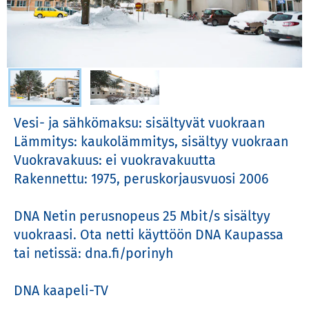
Valitse kuva
Vesi- ja sähkömaksu: sisältyvät vuokraan

Lämmitys: kaukolämmitys, sisältyy vuokraan

Vuokravakuus: ei vuokravakuutta

Rakennettu: 1975, peruskorjausvuosi 2006

DNA Netin perusnopeus 25 Mbit/s sisältyy 
vuokraasi. Ota netti käyttöön DNA Kaupassa 
tai netissä: dna.fi/porinyh 

DNA kaapeli-TV
