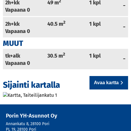
2
2h+kk
49
m
1
kpl
Vapaana
0
2
2h+kk
40.5
m
1
kpl
Vapaana
0
MUUT
2
tk+alk
30.5
m
1
kpl
Vapaana
0
Avaa kartta
Sijainti kartalla
Porin YH-Asunnot Oy
Annankatu 8
,
28100
Pori
PL 19
,
28100
Pori