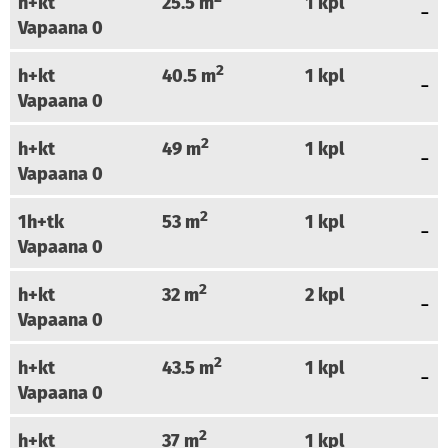
h+kt
25.5
m
1
kpl
Vapaana
0
2
h+kt
40.5
m
1
kpl
Vapaana
0
2
h+kt
49
m
1
kpl
Vapaana
0
2
1h+tk
53
m
1
kpl
Vapaana
0
2
h+kt
32
m
2
kpl
Vapaana
0
2
h+kt
43.5
m
1
kpl
Vapaana
0
2
h+kt
37
m
1
kpl