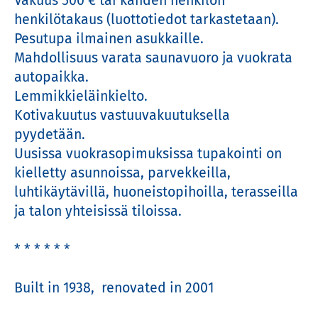
Vakuus 500 € tai kahden henkilön 
henkilötakaus (luottotiedot tarkastetaan).

Pesutupa ilmainen asukkaille.

Mahdollisuus varata saunavuoro ja vuokrata 
autopaikka.

Lemmikkieläinkielto.

Kotivakuutus vastuuvakuutuksella 
pyydetään.

Uusissa vuokrasopimuksissa tupakointi on 
kielletty asunnoissa, parvekkeilla, 
luhtikäytävillä, huoneistopihoilla, terasseilla 
ja talon yhteisissä tiloissa.

* * * * * * 

Built in 1938,  renovated in 2001
