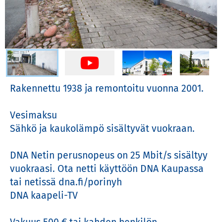
Valitse kuva
Rakennettu 1938 ja remontoitu vuonna 2001.

Vesimaksu 

Sähkö ja kaukolämpö sisältyvät vuokraan. 

DNA Netin perusnopeus on 25 Mbit/s sisältyy 
vuokraasi. Ota netti käyttöön DNA Kaupassa 
tai netissä dna.fi/porinyh 

DNA kaapeli-TV
