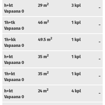
2
h+kt
29
m
3
kpl
Vapaana
0
2
1h+tk
46
m
1
kpl
Vapaana
0
2
1h+kk
49.5
m
1
kpl
Vapaana
0
2
h+kt
35
m
1
kpl
Vapaana
0
2
1h+kt
35
m
1
kpl
Vapaana
0
2
h+kt
24
m
4
kpl
Vapaana
0