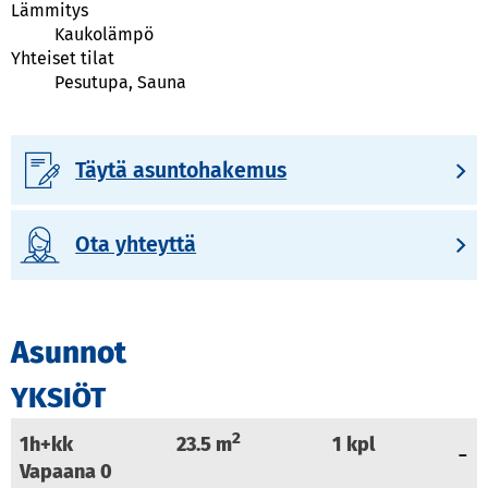
Lämmitys
Kaukolämpö
Yhteiset tilat
Pesutupa, Sauna
Täytä asuntohakemus
Ota yhteyttä
Asunnot
YKSIÖT
2
1h+kk
23.5
m
1
kpl
Vapaana
0