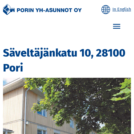
In English
Etusivulle
Avaa
Säveltäjänkatu 10, 28100
Pori