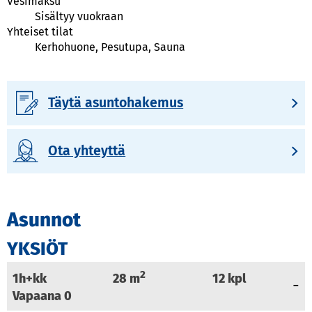
Vesimaksu
Sisältyy vuokraan
Yhteiset tilat
Kerhohuone, Pesutupa, Sauna
Täytä asuntohakemus
Ota yhteyttä
Asunnot
YKSIÖT
2
1h+kk
28
m
12
kpl
Vapaana
0