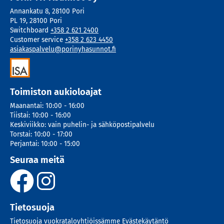
Annankatu 8
,
28100
Pori
PL 19
,
28100
Pori
Switchboard
+358 2 621 2400
Customer service
+358 2 623 4450
asiakaspalvelu@porinyhasunnot.fi
Toimiston aukioloajat
Maanantai
:
10:00 - 16:00
Tiistai
:
10:00 - 16:00
Keskiviikko
:
vain puhelin- ja sähköpostipalvelu
Torstai
:
10:00 - 17:00
Perjantai
:
10:00 - 15:00
Seuraa meitä
Tietosuoja
Tietosuoja vuokrataloyhtiöissämme
Evästekäytäntö