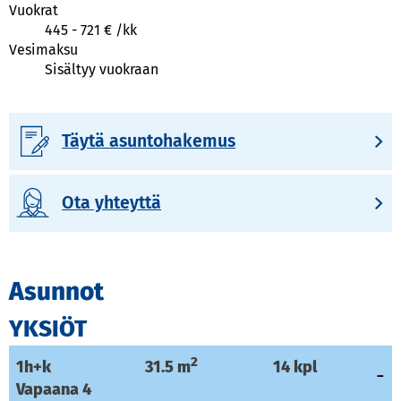
Vuokrat
445
-
721
€ /
kk
Vesimaksu
Sisältyy vuokraan
Täytä asuntohakemus
Ota yhteyttä
Asunnot
YKSIÖT
2
1h+k
31.5
m
14
kpl
Vapaana
4