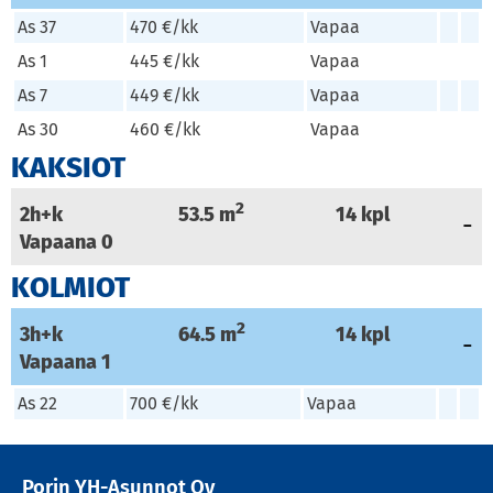
As 37
470 €/kk
Vapaa
As 1
445 €/kk
Vapaa
As 7
449 €/kk
Vapaa
As 30
460 €/kk
Vapaa
KAKSIOT
2
2h+k
53.5
m
14
kpl
Vapaana
0
KOLMIOT
2
3h+k
64.5
m
14
kpl
Vapaana
1
As 22
700 €/kk
Vapaa
Porin YH-Asunnot Oy