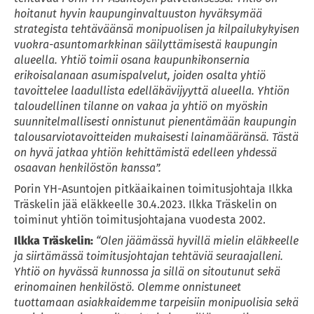
hoitanut hyvin kaupunginvaltuuston hyväksymää 
strategista tehtäväänsä monipuolisen ja kilpailukykyisen 
vuokra-asuntomarkkinan säilyttämisestä kaupungin 
alueella. Yhtiö toimii osana kaupunkikonsernia 
erikoisalanaan asumispalvelut, joiden osalta yhtiö 
tavoittelee laadullista edelläkävijyyttä alueella. Yhtiön 
taloudellinen tilanne on vakaa ja yhtiö on myöskin 
suunnitelmallisesti onnistunut pienentämään kaupungin 
talousarviotavoitteiden mukaisesti lainamääränsä. Tästä 
on hyvä jatkaa yhtiön kehittämistä edelleen yhdessä 
osaavan henkilöstön kanssa”.
Porin YH-Asuntojen pitkäaikainen toimitusjohtaja Ilkka 
Träskelin jää eläkkeelle 30.4.2023. Ilkka Träskelin on 
toiminut yhtiön toimitusjohtajana vuodesta 2002.
Ilkka Träskelin:
“Olen jäämässä hyvillä mielin eläkkeelle 
ja siirtämässä toimitusjohtajan tehtäviä seuraajalleni. 
Yhtiö on hyvässä kunnossa ja sillä on sitoutunut sekä 
erinomainen henkilöstö. Olemme onnistuneet 
tuottamaan asiakkaidemme tarpeisiin monipuolisia sekä 