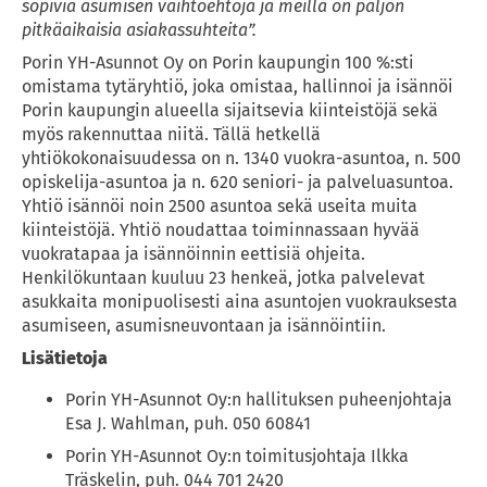
sopivia asumisen vaihtoehtoja ja meillä on paljon 
pitkäaikaisia asiakassuhteita”.
Porin YH-Asunnot Oy on Porin kaupungin 100 %:sti 
omistama tytäryhtiö, joka omistaa, hallinnoi ja isännöi 
Porin kaupungin alueella sijaitsevia kiinteistöjä sekä 
myös rakennuttaa niitä. Tällä hetkellä 
yhtiökokonaisuudessa on n. 1340 vuokra-asuntoa, n. 500 
opiskelija-asuntoa ja n. 620 seniori- ja palveluasuntoa. 
Yhtiö isännöi noin 2500 asuntoa sekä useita muita 
kiinteistöjä. Yhtiö noudattaa toiminnassaan hyvää 
vuokratapaa ja isännöinnin eettisiä ohjeita. 
Henkilökuntaan kuuluu 23 henkeä, jotka palvelevat 
asukkaita monipuolisesti aina asuntojen vuokrauksesta 
asumiseen, asumisneuvontaan ja isännöintiin.
Lisätietoja
Porin YH-Asunnot Oy:n hallituksen puheenjohtaja 
Esa J. Wahlman, puh. 050 60841
Porin YH-Asunnot Oy:n toimitusjohtaja Ilkka 
Träskelin, puh. 044 701 2420