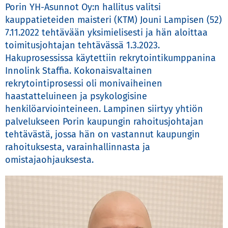
Porin YH-Asunnot Oy:n hallitus valitsi 
kauppatieteiden maisteri (KTM) Jouni Lampisen (52) 
7.11.2022 tehtävään yksimielisesti ja hän aloittaa 
toimitusjohtajan tehtävässä 1.3.2023. 
Hakuprosessissa käytettiin rekrytointikumppanina 
Innolink Staffia. Kokonaisvaltainen 
rekrytointiprosessi oli monivaiheinen 
haastatteluineen ja psykologisine 
henkilöarviointeineen. Lampinen siirtyy yhtiön 
palvelukseen Porin kaupungin rahoitusjohtajan 
tehtävästä, jossa hän on vastannut kaupungin 
rahoituksesta, varainhallinnasta ja 
omistajaohjauksesta.