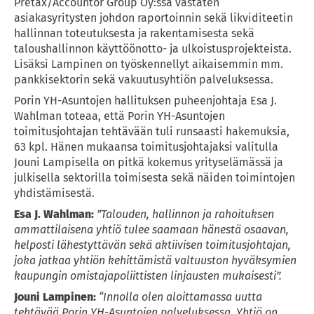
Pretax/Accountor Group Oy:ssä vastaten 
asiakasyritysten johdon raportoinnin sekä likviditeetin 
hallinnan toteutuksesta ja rakentamisesta sekä 
taloushallinnon käyttöönotto- ja ulkoistusprojekteista. 
Lisäksi Lampinen on työskennellyt aikaisemmin mm. 
pankkisektorin sekä vakuutusyhtiön palveluksessa.
Porin YH-Asuntojen hallituksen puheenjohtaja Esa J. 
Wahlman toteaa, että Porin YH-Asuntojen 
toimitusjohtajan tehtävään tuli runsaasti hakemuksia, 
63 kpl. Hänen mukaansa toimitusjohtajaksi valitulla 
Jouni Lampisella on pitkä kokemus yrityselämässä ja 
julkisella sektorilla toimisesta sekä näiden toimintojen 
yhdistämisestä.
Esa J. Wahlman:
”Talouden, hallinnon ja rahoituksen 
ammattilaisena yhtiö tulee saamaan hänestä osaavan, 
helposti lähestyttävän sekä aktiivisen toimitusjohtajan, 
joka jatkaa yhtiön kehittämistä valtuuston hyväksymien 
kaupungin omistajapoliittisten linjausten mukaisesti”.
Jouni Lampinen:
“Innolla olen aloittamassa uutta 
tehtävää Porin YH-Asuntojen palveluksessa. Yhtiö on 